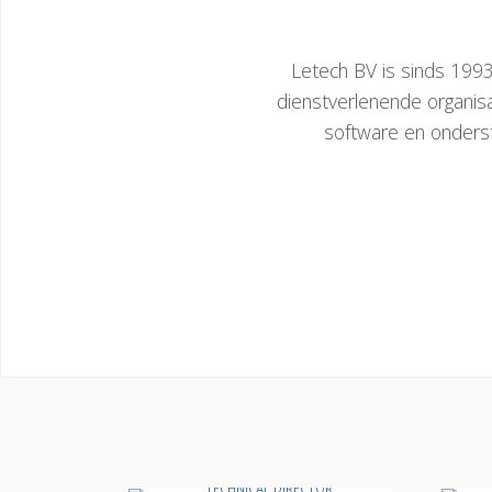
Letech BV is sinds 199
dienstverlenende organis
software en onderst
Maria Olsson
TECHNICAL DIRECTOR