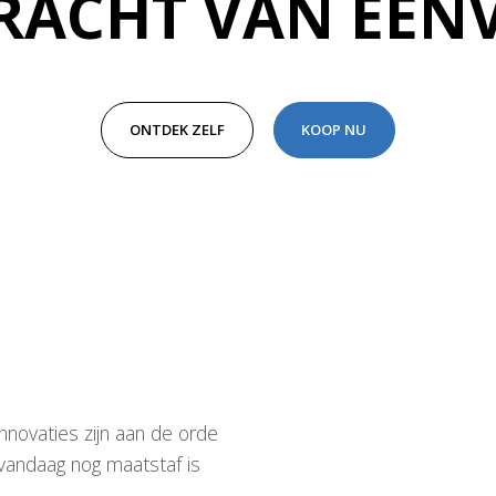
KRACHT VAN EEN
ONTDEK ZELF
KOOP NU
nnovaties zijn aan de orde
vandaag nog maatstaf is