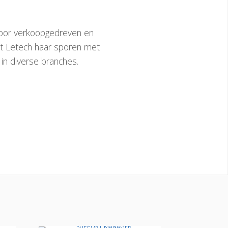
voor verkoopgedreven en
nt Letech haar sporen met
in diverse branches.
Sara Lisbon
SUPPORT MANAGER