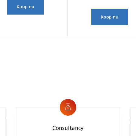
Koop nu
Koop nu
Consultancy