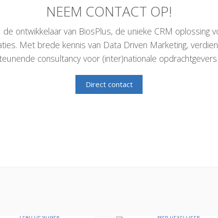
NEEM CONTACT OP!
3 de ontwikkelaar van BiosPlus, de unieke CRM oplossing 
aties. Met brede kennis van Data Driven Marketing, verdie
eunende consultancy voor (inter)nationale opdrachtgevers 
Direct contact
Tina Krueger
David Case
LEAD DESIGNER
WEB DEVELOPER